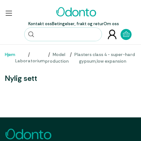
Kontakt oss
Betingelser, frakt og retur
Om oss
Hjem
Model
Plasters class 4 - super-hard
Laboratorium
production
gypsum,low expansion
Nylig sett