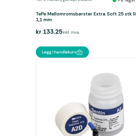
TePe Mellomromsbørster Extra Soft 25 stk lil
1,1 mm
kr 133.25
inkl. mva
Legg i handlekurv