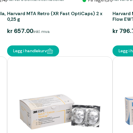
la,
Harvard MTA Retro (XR Fast OptiCaps) 2 x
Harvard 
0,25 g
Flow EWT)
kr 657.00
kr 796.
inkl. mva
Legg i handlekurv
Legg i 