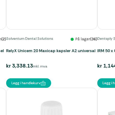
Solventum Dental Solutions
Dentsply 
n
(2)
På lager
(36)
el
RelyX Unicem 20 Maxicap kapsler A2 universal
IRM 50 x 
kr 3,338.13
kr 1,14
inkl. mva
Legg i handlekurv
Legg i 