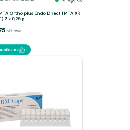
MTA Ortho plus Endo Direct (MTA XR
 2 x 0,25 g
75
inkl. mva
handlekurv