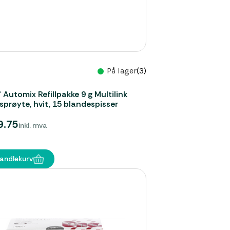
På lager
(3)
® Automix Refillpakke 9 g Multilink
prøyte, hvit, 15 blandespisser
9.75
inkl. mva
handlekurv