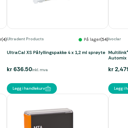
Ultradent Products
Ivoclar
r
(4)
På lager
(54)
UltraCal XS Påfyllingspakke 4 x 1,2 ml sprøyte
Multilink
Automix s
kr 636.50
kr 2,47
inkl. mva
Legg i handlekurv
Legg i 