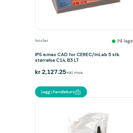
Ivoclar
På lage
IPS e.max CAD for CEREC/InLab 5 stk.
størrelse C14, B3 LT
kr 2,127.25
inkl. mva
Legg i handlekurv