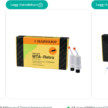
Legg i handlekurv
Legg i 
Harvard Dental International
Harvard De
(14)
På lager
(31)