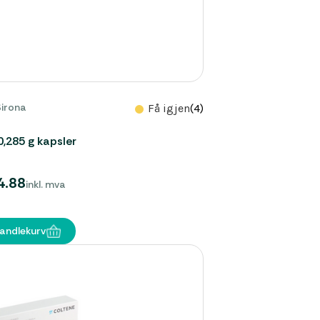
Sirona
Få igjen
(4)
0,285 g kapsler
4.88
inkl. mva
handlekurv