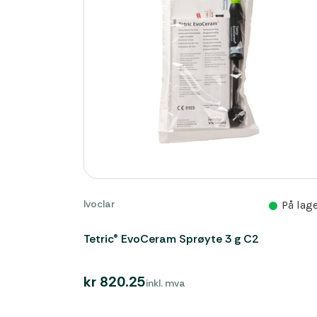
Ivoclar
På lag
Tetric® EvoCeram Sprøyte 3 g C2
kr 820.25
inkl. mva