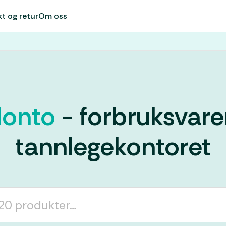
kt og retur
Om oss
onto
- forbruksvarer
tannlegekontoret