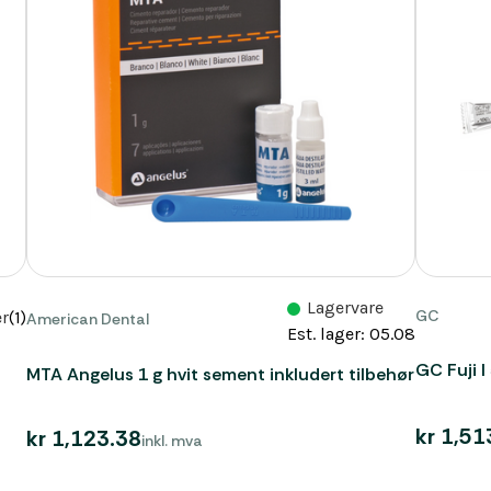
Lagervare
GC
er
(1)
American Dental
Est. lager: 05.08
GC Fuji I
MTA Angelus 1 g hvit sement inkludert tilbehør
kr 1,51
kr 1,123.38
inkl. mva