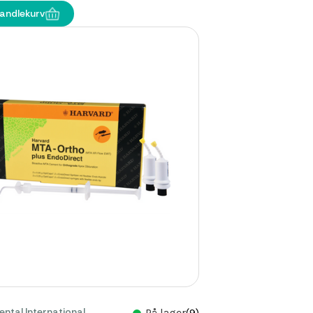
handlekurv
ntal International
På lager
(9)