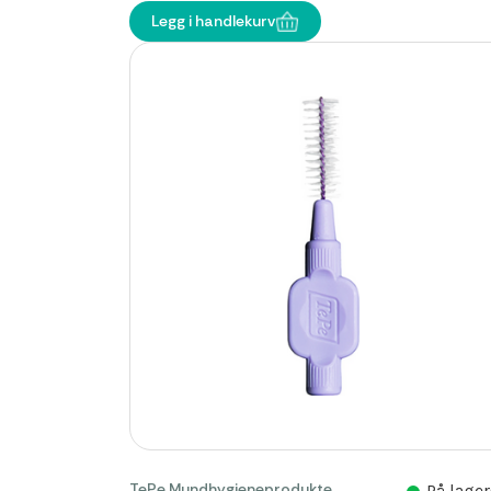
Legg i handlekurv
TePe Mundhygieneprodukte
På lager